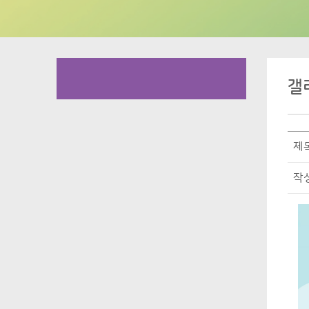
갤
제
작