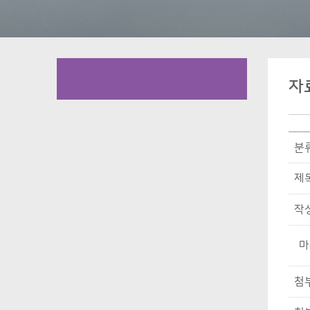
자
분
제
작
마
첨부