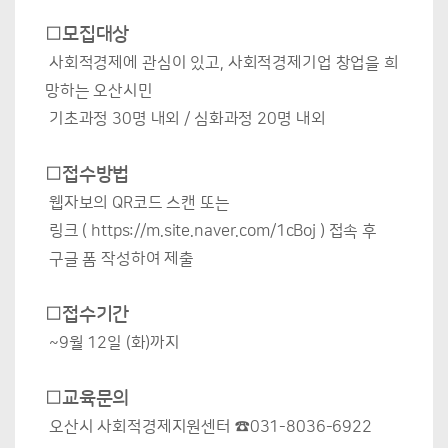
□모집대상
사회적경제에 관심이 있고, 사회적경제기업 창업을 희
망하는 오산시민
기초과정 30명 내외 / 심화과정 20명 내외
□접수방법
웹자보의 QR코드 스캔 또는
링크 (
https://m.site.naver.com/1cBoj
) 접속
후
구글 폼 작성하여 제출
□접수기간
~9월 12일 (화)까지
□교육문의
오산시 사회적경제지원센터 ☎031-8036-6922