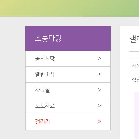
소통마당
갤
공지사항
>
제
열린소식
>
작
자료실
>
보도자료
>
갤러리
>