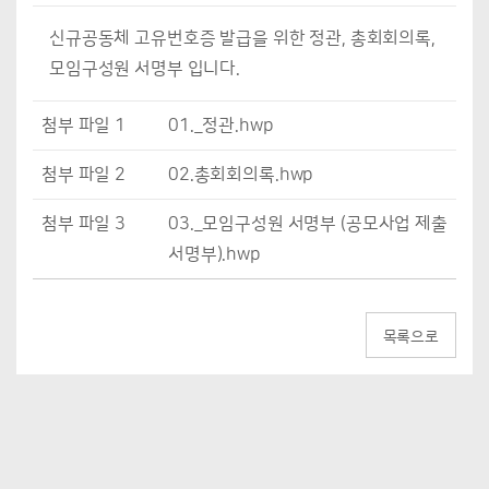
신규공동체 고유번호증 발급을 위한 정관, 총회회의록,
모임구성원 서명부 입니다.
첨부 파일 1
01._정관.hwp
첨부 파일 2
02.총회회의록.hwp
첨부 파일 3
03._모임구성원 서명부 (공모사업 제출
서명부).hwp
목록으로