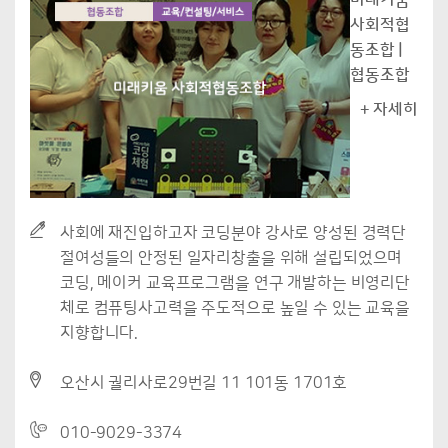
미래키움
사회적협
동조합 |
협동조합
+ 자세히
사회에 재진입하고자 코딩분야 강사로 양성된 경력단
절여성들의 안정된 일자리창출을 위해 설립되었으며
코딩, 메이커 교육프로그램을 연구 개발하는 비영리단
체로 컴퓨팅사고력을 주도적으로 높일 수 있는 교육을
지향합니다.
오산시 궐리사로29번길 11 101동 1701호
010-9029-3374