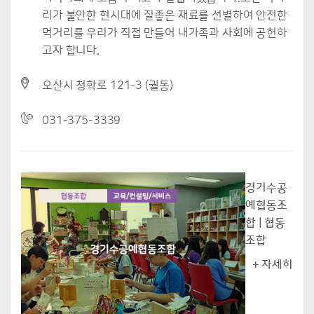
리가 불안한 현시대에 질좋은 재료를 선별하여 안전한
먹거리를 우리가 직접 만들어 내가족과 사회에 공헌하
고자 합니다.
오산시 청학로 121-3 (궐동)
031-375-3339
경기수공
예협동조
합 | 협동
조합
+ 자세히